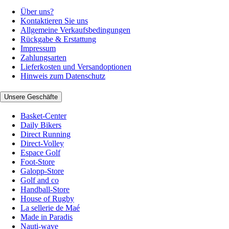
Über uns?
Kontaktieren Sie uns
Allgemeine Verkaufsbedingungen
Rückgabe & Erstattung
Impressum
Zahlungsarten
Lieferkosten und Versandoptionen
Hinweis zum Datenschutz
Unsere Geschäfte
Basket-Center
Daily Bikers
Direct Running
Direct-Volley
Espace Golf
Foot-Store
Galopp-Store
Golf and co
Handball-Store
House of Rugby
La sellerie de Maé
Made in Paradis
Nauti-wave