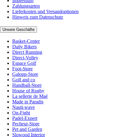
Impressum
Zahlungsarten
Lieferkosten und Versandoptionen
Hinweis zum Datenschutz
Unsere Geschäfte
Basket-Center
Daily Bikers
Direct Running
Direct-Volley
Espace Golf
Foot-Store
Galopp-Store
Golf and co
Handball-Store
House of Rugby
La sellerie de Maé
Made in Paradis
Nauti-wave
On-Fight
Padel-Expert
Pecheur-Store
Pet and Garden
Slowood Interior