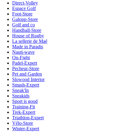
Direct-Volley
Espace Golf
Foot-Store
Galopp-Store
Golf and co
Handball-Store
House of Rugby
La sellerie de Maé
Made in Paradis
Nauti-wave
On-Fight
Padel-Expert
Pecheur-Store
Pet and Garden
Slowood Interior
Smash-Expert
Sneak'In
Sneakids
Sport is good
Training-Fit
Trek-Expert
Triathlon-Expert
Vélo-Store
Winter-Expert