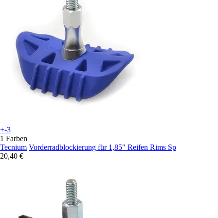
+-3
1 Farben
Tecnium
Vorderradblockierung für 1,85" Reifen Rims Sp
20,40 €