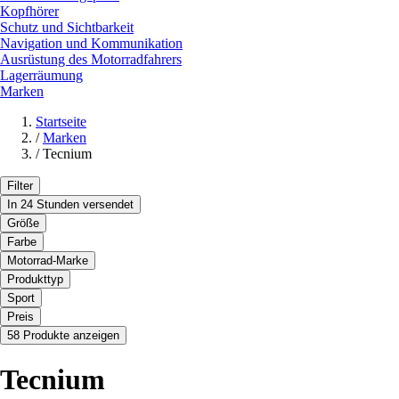
Kopfhörer
Schutz und Sichtbarkeit
Navigation und Kommunikation
Ausrüstung des Motorradfahrers
Lagerräumung
Marken
Startseite
/
Marken
/
Tecnium
Filter
In 24 Stunden versendet
Größe
Farbe
Motorrad-Marke
Produkttyp
Sport
Preis
58 Produkte anzeigen
Tecnium