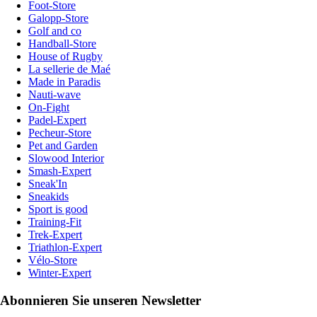
Foot-Store
Galopp-Store
Golf and co
Handball-Store
House of Rugby
La sellerie de Maé
Made in Paradis
Nauti-wave
On-Fight
Padel-Expert
Pecheur-Store
Pet and Garden
Slowood Interior
Smash-Expert
Sneak'In
Sneakids
Sport is good
Training-Fit
Trek-Expert
Triathlon-Expert
Vélo-Store
Winter-Expert
Abonnieren Sie unseren Newsletter