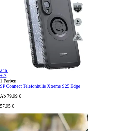
24h
+-3
1 Farben
SP Connect
Telefonhülle Xtreme S25 Edge
Ab
79,99 €
57,95 €