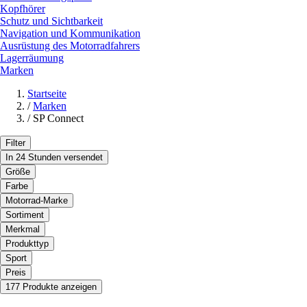
Kopfhörer
Schutz und Sichtbarkeit
Navigation und Kommunikation
Ausrüstung des Motorradfahrers
Lagerräumung
Marken
Startseite
/
Marken
/
SP Connect
Filter
In 24 Stunden versendet
Größe
Farbe
Motorrad-Marke
Sortiment
Merkmal
Produkttyp
Sport
Preis
177 Produkte anzeigen