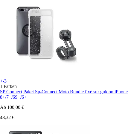
+-3
1 Farben
SP Connect
Paket Sp-Connect Moto Bundle fixé sur guidon iPhone
8+/7+/6S+/6+
Ab
100,00 €
48,32 €