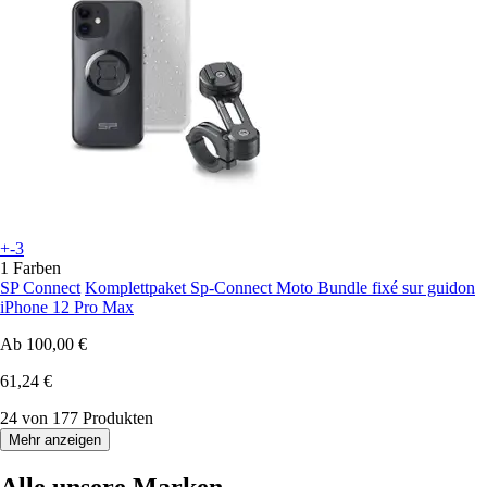
+-3
1 Farben
SP Connect
Komplettpaket Sp-Connect Moto Bundle fixé sur guidon
iPhone 12 Pro Max
Ab
100,00 €
61,24 €
24 von 177 Produkten
Mehr anzeigen
Alle unsere Marken