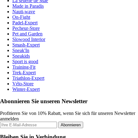
La sellerie de Maé
Made in Paradis
Nauti-wave
On-Fight
Padel-Expert
Pecheur-Store
Pet and Garden
Slowood Interior
Smash-Expert
Sneak'In
Sneakids
Sport is good
Training-Fit
Trek-Expert
Triathlon-Expert
Vélo-Store
Winter-Expert
Abonnieren Sie unseren Newsletter
Profitieren Sie von 10% Rabatt, wenn Sie sich für unseren Newsletter
anmelden
Abonnieren
Bleiben Sie in Verbindung