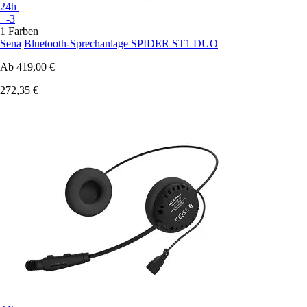
24h
+-3
1 Farben
Sena
Bluetooth-Sprechanlage SPIDER ST1 DUO
Ab
419,00 €
272,35 €