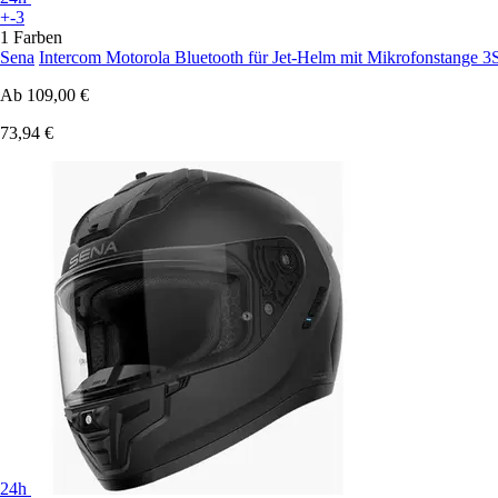
+-3
1 Farben
Sena
Intercom Motorola Bluetooth für Jet-Helm mit Mikrofonstange 3
Ab
109,00 €
73,94 €
24h