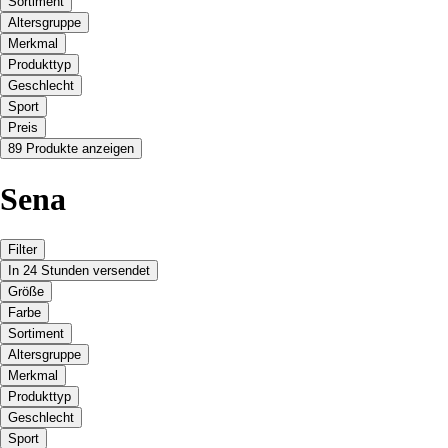
Sortiment
Altersgruppe
Merkmal
Produkttyp
Geschlecht
Sport
Preis
89 Produkte anzeigen
Sena
Filter
In 24 Stunden versendet
Größe
Farbe
Sortiment
Altersgruppe
Merkmal
Produkttyp
Geschlecht
Sport