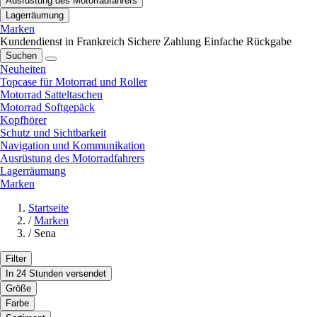
Ausrüstung des Motorradfahrers
Lagerräumung
Marken
Kundendienst in Frankreich
Sichere Zahlung
Einfache Rückgabe
Suchen
Neuheiten
Topcase für Motorrad und Roller
Motorrad Satteltaschen
Motorrad Softgepäck
Kopfhörer
Schutz und Sichtbarkeit
Navigation und Kommunikation
Ausrüstung des Motorradfahrers
Lagerräumung
Marken
Startseite
/
Marken
/
Sena
Filter
In 24 Stunden versendet
Größe
Farbe