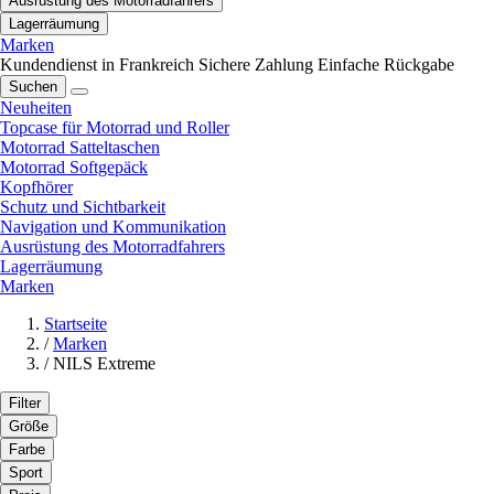
Ausrüstung des Motorradfahrers
Lagerräumung
Marken
Kundendienst in Frankreich
Sichere Zahlung
Einfache Rückgabe
Suchen
Neuheiten
Topcase für Motorrad und Roller
Motorrad Satteltaschen
Motorrad Softgepäck
Kopfhörer
Schutz und Sichtbarkeit
Navigation und Kommunikation
Ausrüstung des Motorradfahrers
Lagerräumung
Marken
Startseite
/
Marken
/
NILS Extreme
Filter
Größe
Farbe
Sport