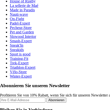
House of Rugby
La sellerie de Maé
Made in Paradis
Nauti-wave
On-Fight
Padel-Expert
Pecheur-Store
Pet and Garden
Slowood Interior
Smash-Expert
Sneak'In
Sneakids
Sport is good
Training-Fit
Trek-Expert
Triathlon-Expert
Vélo-Store
Winter-Expert
Abonnieren Sie unseren Newsletter
Profitieren Sie von 10% Rabatt, wenn Sie sich für unseren Newsletter
Abonnieren
Bleiben Sie in Verbindung