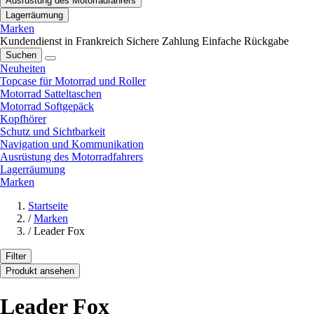
Ausrüstung des Motorradfahrers
Lagerräumung
Marken
Kundendienst in Frankreich
Sichere Zahlung
Einfache Rückgabe
Suchen
Neuheiten
Topcase für Motorrad und Roller
Motorrad Satteltaschen
Motorrad Softgepäck
Kopfhörer
Schutz und Sichtbarkeit
Navigation und Kommunikation
Ausrüstung des Motorradfahrers
Lagerräumung
Marken
Startseite
/
Marken
/
Leader Fox
Filter
Produkt ansehen
Leader Fox