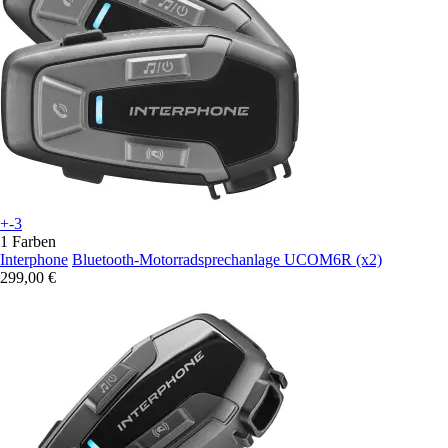
+-3
1 Farben
Interphone
Bluetooth-Motorradsprechanlage UCOM6R (x2)
299,00 €