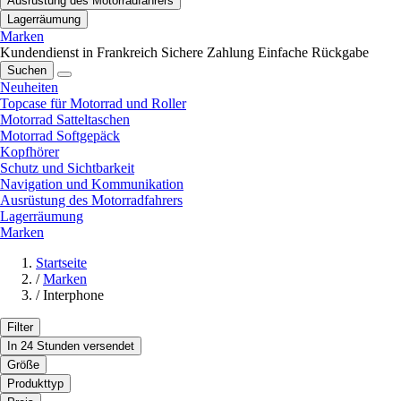
Ausrüstung des Motorradfahrers
Lagerräumung
Marken
Kundendienst in Frankreich
Sichere Zahlung
Einfache Rückgabe
Suchen
Neuheiten
Topcase für Motorrad und Roller
Motorrad Satteltaschen
Motorrad Softgepäck
Kopfhörer
Schutz und Sichtbarkeit
Navigation und Kommunikation
Ausrüstung des Motorradfahrers
Lagerräumung
Marken
Startseite
/
Marken
/
Interphone
Filter
In 24 Stunden versendet
Größe
Produkttyp