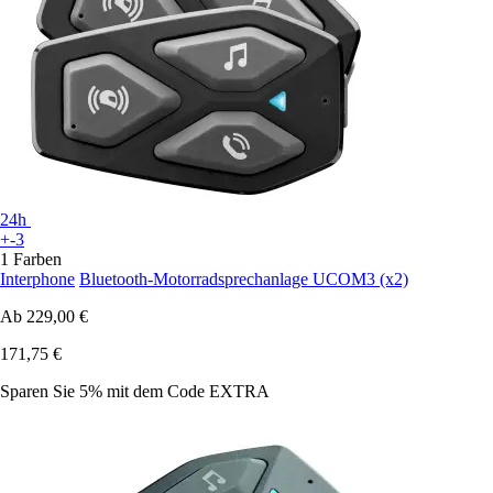
24h
+-3
1 Farben
Interphone
Bluetooth-Motorradsprechanlage UCOM3 (x2)
Ab
229,00 €
171,75 €
Sparen Sie 5%
mit dem Code
EXTRA