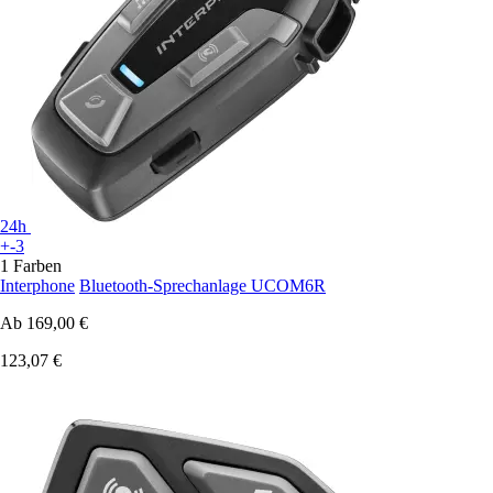
24h
+-3
1 Farben
Interphone
Bluetooth-Sprechanlage UCOM6R
Ab
169,00 €
123,07 €