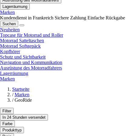
Ausrüstung des Motorradfahrers
Lagerräumung
Marken
Kundendienst in Frankreich
Sichere Zahlung
Einfache Rückgabe
Suchen
Neuheiten
Topcase für Motorrad und Roller
Motorrad Satteltaschen
Motorrad Softgepäck
Kopfhörer
Schutz und Sichtbarkeit
Navigation und Kommunikation
Ausrüstung des Motorradfahrers
Lagerräumung
Marken
Startseite
/
Marken
/
GeoRide
Filter
In 24 Stunden versendet
Farbe
Produkttyp