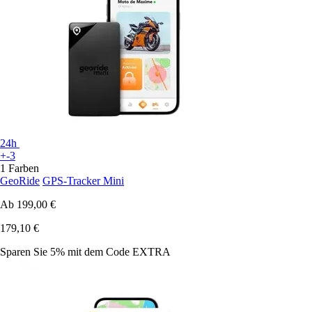
24h
+-3
1 Farben
GeoRide
GPS-Tracker Mini
Ab
199,00 €
179,10 €
Sparen Sie 5%
mit dem Code
EXTRA