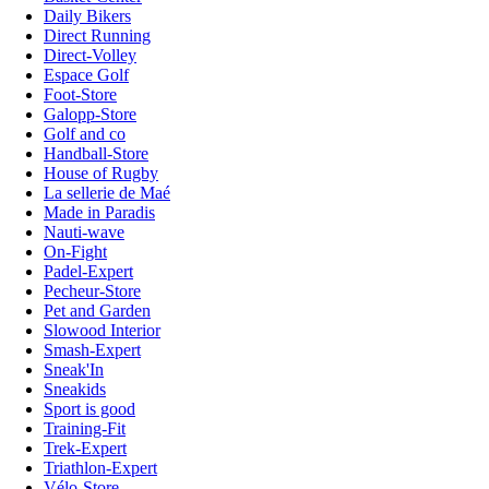
Daily Bikers
Direct Running
Direct-Volley
Espace Golf
Foot-Store
Galopp-Store
Golf and co
Handball-Store
House of Rugby
La sellerie de Maé
Made in Paradis
Nauti-wave
On-Fight
Padel-Expert
Pecheur-Store
Pet and Garden
Slowood Interior
Smash-Expert
Sneak'In
Sneakids
Sport is good
Training-Fit
Trek-Expert
Triathlon-Expert
Vélo-Store