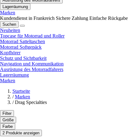
Ausrüstung des Motorradfahrers
Lagerräumung
Marken
Kundendienst in Frankreich
Sichere Zahlung
Einfache Rückgabe
Suchen
Neuheiten
Topcase für Motorrad und Roller
Motorrad Satteltaschen
Motorrad Softgepäck
Kopfhörer
Schutz und Sichtbarkeit
Navigation und Kommunikation
Ausrüstung des Motorradfahrers
Lagerräumung
Marken
Startseite
/
Marken
/
Drag Specialties
Filter
Größe
Farbe
2 Produkte anzeigen