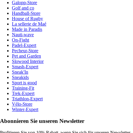
Galopp-Store
Golf and co
Handball-Store
House of Rugby
La sellerie de Maé
Made in Paradis
Nauti-wave
On-Fight
Padel-Expert
Pecheur-Store
Pet and Garden
Slowood Interior
Smash-Expert
Sneak'In
Sneakids
Sport is good
Training-Fit
Trek-Expert
Triathlon-Expert
Vélo-Store
Winter-Expert
Abonnieren Sie unseren Newsletter
Profitieren Sie von 10% Rabatt, wenn Sie sich für unseren Newsletter