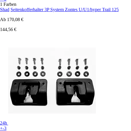
1 Farben
Shad
Seitenkofferhalter 3P System Zontes U/U1/hyper Trail 125
Ab
170,08 €
144,56 €
24h
+-3