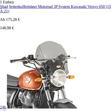
1 Farben
Shad
Seitenkofferträger Motorrad 3P System Kawasaki Versys 650 (15
À 21)
Ab
175,28 €
148,98 €
24h