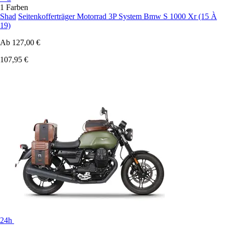
1 Farben
Shad
Seitenkofferträger Motorrad 3P System Bmw S 1000 Xr (15 À
19)
Ab
127,00 €
107,95 €
24h