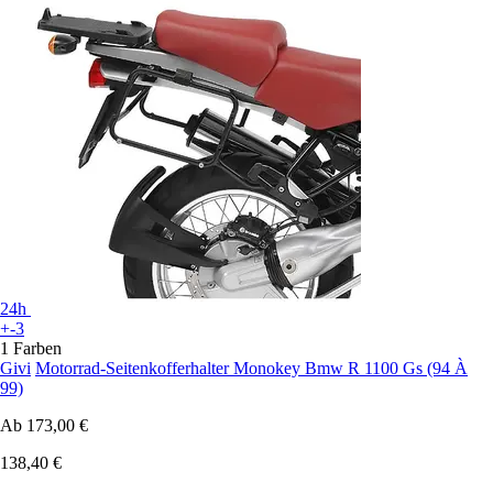
24h
+-3
1 Farben
Givi
Motorrad-Seitenkofferhalter Monokey Bmw R 1100 Gs (94 À
99)
Ab
173,00 €
138,40 €