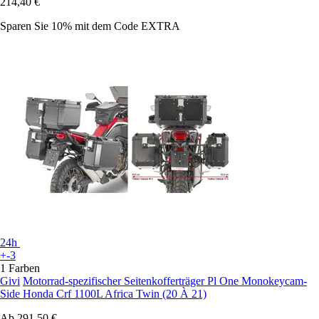
214,40 €
Sparen Sie 10%
mit dem Code
EXTRA
24h
+-3
1 Farben
Givi
Motorrad-spezifischer Seitenkofferträger Pl One Monokeycam-
Side Honda Crf 1100L Africa Twin (20 À 21)
Ab
291,50 €