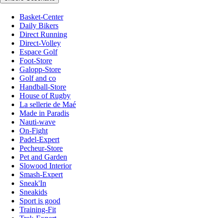
Basket-Center
Daily Bikers
Direct Running
Direct-Volley
Espace Golf
Foot-Store
Galopp-Store
Golf and co
Handball-Store
House of Rugby
La sellerie de Maé
Made in Paradis
Nauti-wave
On-Fight
Padel-Expert
Pecheur-Store
Pet and Garden
Slowood Interior
Smash-Expert
Sneak'In
Sneakids
Sport is good
Training-Fit