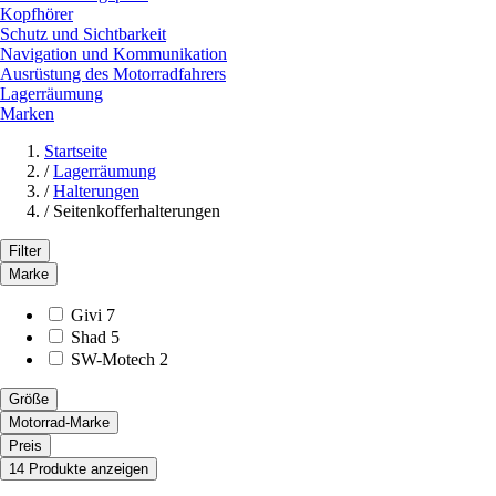
Kopfhörer
Schutz und Sichtbarkeit
Navigation und Kommunikation
Ausrüstung des Motorradfahrers
Lagerräumung
Marken
Startseite
/
Lagerräumung
/
Halterungen
/
Seitenkofferhalterungen
Filter
Marke
Givi
7
Shad
5
SW-Motech
2
Größe
Motorrad-Marke
Preis
14 Produkte anzeigen