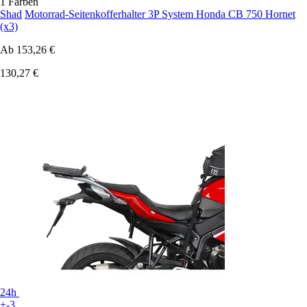
1 Farben
Shad
Motorrad-Seitenkofferhalter 3P System Honda CB 750 Hornet
(x3)
Ab
153,26 €
130,27 €
24h
+-3