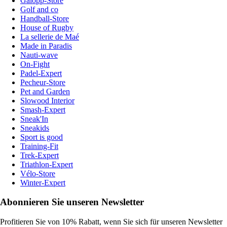
Galopp-Store
Golf and co
Handball-Store
House of Rugby
La sellerie de Maé
Made in Paradis
Nauti-wave
On-Fight
Padel-Expert
Pecheur-Store
Pet and Garden
Slowood Interior
Smash-Expert
Sneak'In
Sneakids
Sport is good
Training-Fit
Trek-Expert
Triathlon-Expert
Vélo-Store
Winter-Expert
Abonnieren Sie unseren Newsletter
Profitieren Sie von 10% Rabatt, wenn Sie sich für unseren Newsletter