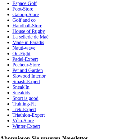
Espace Golf
Foot-Store
Galopp-Store
Golf and co
Handball-Store
House of Rugby
La sellerie de Maé
Made in Paradis
Nauti-wave
On-Fight
Padel-Expert
Pecheur-Store
Pet and Garden
Slowood Interior
Smash-Expert
Sneak'In
Sneakids
Sport is good
Training-Fit
Trek-Expert
Triathlon-Expert
Vélo-Store
Winter-Expert
Abonnieren Sie unseren Newsletter