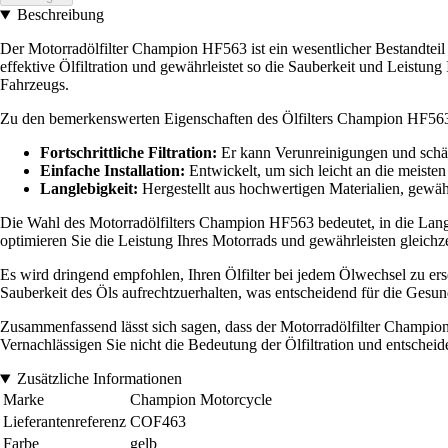
Beschreibung
Der Motorradölfilter Champion HF563 ist ein wesentlicher Bestandteil 
effektive Ölfiltration und gewährleistet so die Sauberkeit und Leistung
Fahrzeugs.
Zu den bemerkenswerten Eigenschaften des Ölfilters Champion HF56
Fortschrittliche Filtration:
Er kann Verunreinigungen und schädl
Einfache Installation:
Entwickelt, um sich leicht an die meisten
Langlebigkeit:
Hergestellt aus hochwertigen Materialien, gewäh
Die Wahl des Motorradölfilters Champion HF563 bedeutet, in die Lang
optimieren Sie die Leistung Ihres Motorrads und gewährleisten gleichzei
Es wird dringend empfohlen, Ihren Ölfilter bei jedem Ölwechsel zu ers
Sauberkeit des Öls aufrechtzuerhalten, was entscheidend für die Gesund
Zusammenfassend lässt sich sagen, dass der Motorradölfilter Champion
Vernachlässigen Sie nicht die Bedeutung der Ölfiltration und entscheid
Zusätzliche Informationen
Marke
Champion Motorcycle
Lieferantenreferenz
COF463
Farbe
gelb