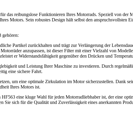
für das reibungslose Funktionieren Ihres Motorrads. Speziell von der M
 Ihres Motors. Sein robustes Design hält selbst den anspruchsvollsten E
3 gehören:
iche Partikel zurückhalten und trägt zur Verlängerung der Lebensdaue
 Motorräder anzupassen, ist dieser Filter mit einer Vielzahl von Modell
rleistet er Widerstandsfähigkeit gegenüber den Drücken und Temperatur
lebigkeit und Leistung Ihrer Maschine zu investieren. Durch regelmä
tig eine sichere Fahrt.
etzen, um eine optimale Zirkulation im Motor sicherzustellen. Dank sei
heit Ihres Motors ist.
 HF563 eine kluge Wahl für jeden Motorradliebhaber ist, der eine opt
en Sie sich für die Qualität und Zuverlässigkeit eines anerkannten Prod