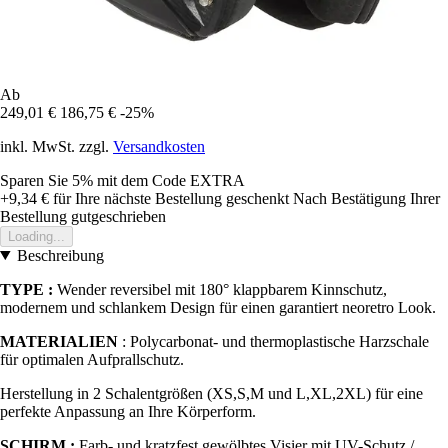
Ab
249,01 €
186,75 €
-25%
inkl. MwSt. zzgl.
Versandkosten
Sparen Sie 5%
mit dem Code
EXTRA
+9,34 €
für Ihre nächste Bestellung geschenkt
Nach Bestätigung Ihrer
Bestellung gutgeschrieben
Loading...
Beschreibung
TYPE :
Wender reversibel mit 180° klappbarem Kinnschutz,
modernem und schlankem Design für einen garantiert neoretro Look.
MATERIALIEN
: Polycarbonat- und thermoplastische Harzschale
für optimalen Aufprallschutz.
Herstellung in 2 Schalentgrößen (XS,S,M und L,XL,2XL) für eine
perfekte Anpassung an Ihre Körperform.
SCHIRM :
Farb- und kratzfest gewölbtes Visier mit UV-Schutz /