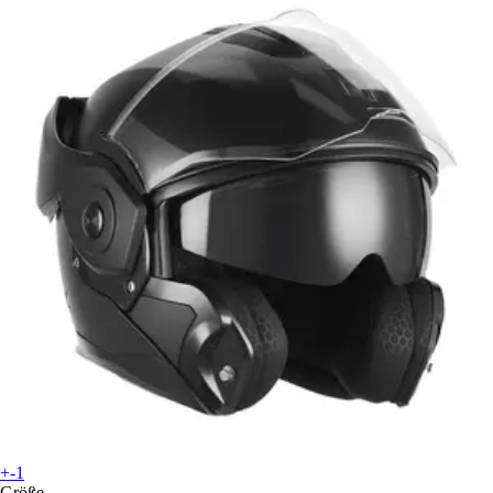
+-1
Größe