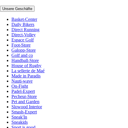
Unsere Geschäfte
Basket-Center
Daily Bikers
Direct Running
Direct-Volley
Espace Golf
Foot-Store
Galopp-Store
Golf and co
Handball-Store
House of Rugby
La sellerie de Maé
Made in Paradis
Nauti-wave
On-Fight
Padel-Expert
Pecheur-Store
Pet and Garden
Slowood Interior
Smash-Expert
Sneak'In
Sneakids
Sport is good