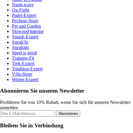
Nauti-wave
On-Fight
Padel-Expert
Pecheur-Store
Pet and Garden
Slowood Interior
Smash-Expert
Sneak'In
Sneakids
Sport is good
Training-Fit
Trek-Expert
Triathlon-Expert
Vélo-Store
Winter-Expert
Abonnieren Sie unseren Newsletter
Profitieren Sie von 10% Rabatt, wenn Sie sich für unseren Newsletter
anmelden
Abonnieren
Bleiben Sie in Verbindung