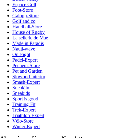
Espace Golf
Foot-Store
Galopp-Store
Golf and co
Handball-Store
House of Rugby
La sellerie de Maé
Made in Paradis
Nauti-wave
On-Fight
Padel-Expert
Pecheur-Store
Pet and Garden
Slowood Interior
Smash-Expert
Sneak'In
Sneakids
Sport is good
Training-Fit
Trek-Expert
Triathlon-Expert
Vélo-Store
Winter-Expert