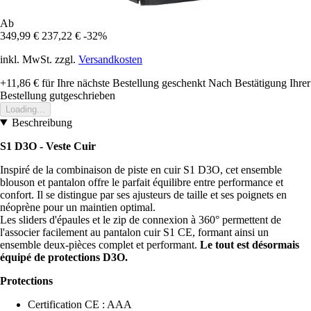
Ab
349,99 €
237,22 €
-32%
inkl. MwSt. zzgl.
Versandkosten
+11,86 €
für Ihre nächste Bestellung geschenkt
Nach Bestätigung Ihrer
Bestellung gutgeschrieben
Loading...
Beschreibung
S1 D3O - Veste Cuir
Inspiré de la combinaison de piste en cuir S1 D3O, cet ensemble
blouson et pantalon offre le parfait équilibre entre performance et
confort. Il se distingue par ses ajusteurs de taille et ses poignets en
néoprène pour un maintien optimal.
Les sliders d'épaules et le zip de connexion à 360° permettent de
l'associer facilement au pantalon cuir S1 CE, formant ainsi un
ensemble deux-pièces complet et performant.
Le tout est désormais
équipé de protections D3O.
Protections
Certification CE : AAA