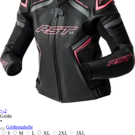
+-2
Größe
*
Größentabelle
S
M
L
XL
2XL
3XL