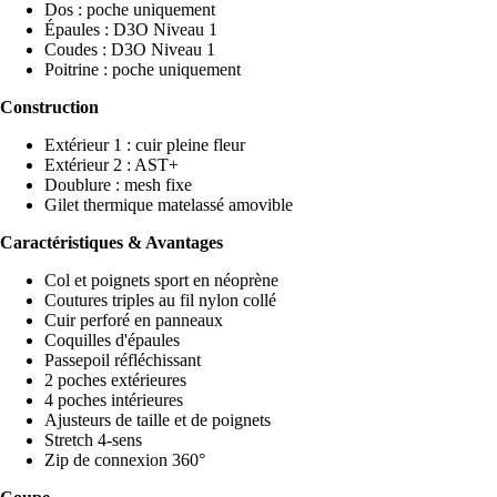
Dos : poche uniquement
Épaules : D3O Niveau 1
Coudes : D3O Niveau 1
Poitrine : poche uniquement
Construction
Extérieur 1 : cuir pleine fleur
Extérieur 2 : AST+
Doublure : mesh fixe
Gilet thermique matelassé amovible
Caractéristiques & Avantages
Col et poignets sport en néoprène
Coutures triples au fil nylon collé
Cuir perforé en panneaux
Coquilles d'épaules
Passepoil réfléchissant
2 poches extérieures
4 poches intérieures
Ajusteurs de taille et de poignets
Stretch 4-sens
Zip de connexion 360°