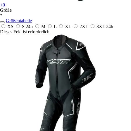
+0
Größe
*
Größentabelle
XS
S
24h
M
L
XL
2XL
3XL
24h
Dieses Feld ist erforderlich