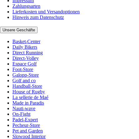
Impressum
Zahlungsarten
Lieferkosten und Versandoptionen
Hinweis zum Datenschutz
Unsere Geschäfte
Basket-Center
Daily Bikers
Direct Running
Direct-Volley
Espace Golf
Foot-Store
Galopp-Store
Golf and co
Handball-Store
House of Rugby
La sellerie de Maé
Made in Paradis
Nauti-wave
On-Fight
Padel-Expert
Pecheur-Store
Pet and Garden
Slowood Interior