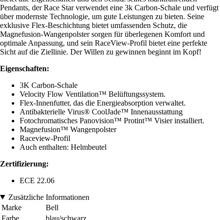
Pendants, der Race Star verwendet eine 3k Carbon-Schale und verfügt
über modernste Technologie, um gute Leistungen zu bieten. Seine
exklusive Flex-Beschichtung bietet umfassenden Schutz, die
Magnefusion-Wangenpolster sorgen für überlegenen Komfort und
optimale Anpassung, und sein RaceView-Profil bietet eine perfekte
Sicht auf die Ziellinie. Der Willen zu gewinnen beginnt im Kopf!
Eigenschaften:
3K Carbon-Schale
Velocity Flow Ventilation™ Belüftungssystem.
Flex-Innenfutter, das die Energieabsorption verwaltet.
Antibakterielle Virus® CoolJade™ Innenausstattung
Fotochromatisches Panovision™ Protint™ Visier installiert.
Magnefusion™ Wangenpolster
Raceview-Profil
Auch enthalten: Helmbeutel
Zertifizierung:
ECE 22.06
Zusätzliche Informationen
Marke
Bell
Farbe
blau/schwarz