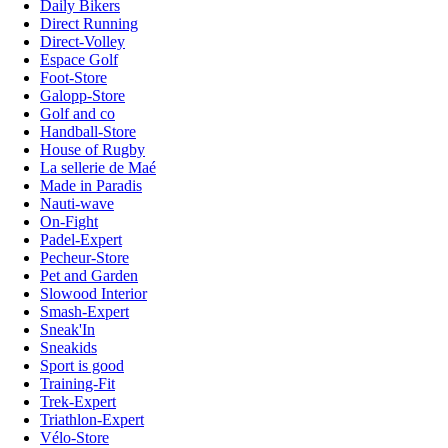
Daily Bikers
Direct Running
Direct-Volley
Espace Golf
Foot-Store
Galopp-Store
Golf and co
Handball-Store
House of Rugby
La sellerie de Maé
Made in Paradis
Nauti-wave
On-Fight
Padel-Expert
Pecheur-Store
Pet and Garden
Slowood Interior
Smash-Expert
Sneak'In
Sneakids
Sport is good
Training-Fit
Trek-Expert
Triathlon-Expert
Vélo-Store