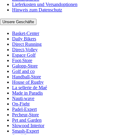
Lieferkosten und Versandoptionen
Hinweis zum Datenschutz
Unsere Geschäfte
Basket-Center
Daily Bikers
Direct Running
Direct-Volley
Espace Golf
Foot-Store
Galopp-Store
Golf and co
Handball-Store
House of Rugby
La sellerie de Maé
Made in Paradis
Nauti-wave
On-Fight
Padel-Expert
Pecheur-Store
Pet and Garden
Slowood Interior
Smash-Expert