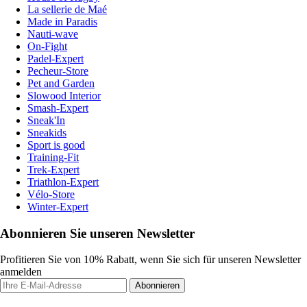
La sellerie de Maé
Made in Paradis
Nauti-wave
On-Fight
Padel-Expert
Pecheur-Store
Pet and Garden
Slowood Interior
Smash-Expert
Sneak'In
Sneakids
Sport is good
Training-Fit
Trek-Expert
Triathlon-Expert
Vélo-Store
Winter-Expert
Abonnieren Sie unseren Newsletter
Profitieren Sie von 10% Rabatt, wenn Sie sich für unseren Newsletter
anmelden
Abonnieren