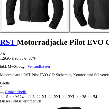
RST
Motorradjacke Pilot EVO 
Ab
129,95 €
90,85 €
-30%
inkl. MwSt. zzgl.
Versandkosten
Motorradjacke RST Pilot EVO CE: Sicherheit, Komfort und Stil verein
Größe
*
Größentabelle
S
M
24h
L
XL
2XL
3XL
38
54
Dieses Feld ist erforderlich