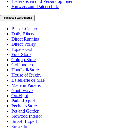
Lieferkosten und Versandoptionen
Hinweis zum Datenschutz
Unsere Geschäfte
Basket-Center
Daily Bikers
Direct Running
Direct-Volley
Espace Golf
Foot-Store
Galopp-Store
Golf and co
Handball-Store
House of Rugby
La sellerie de Maé
Made in Paradis
Nauti-wave
On-Fight
Padel-Expert
Pecheur-Store
Pet and Garden
Slowood Interior
Smash-Expert
Sneak'In