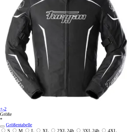
+-2
Größe
*
Größentabelle
S
M
L
XL
2XL
24h
3XL
24h
4XL