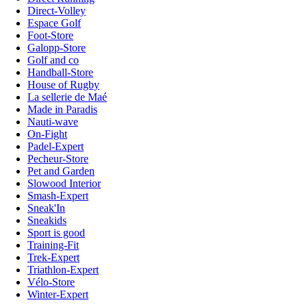
Direct-Volley
Espace Golf
Foot-Store
Galopp-Store
Golf and co
Handball-Store
House of Rugby
La sellerie de Maé
Made in Paradis
Nauti-wave
On-Fight
Padel-Expert
Pecheur-Store
Pet and Garden
Slowood Interior
Smash-Expert
Sneak'In
Sneakids
Sport is good
Training-Fit
Trek-Expert
Triathlon-Expert
Vélo-Store
Winter-Expert