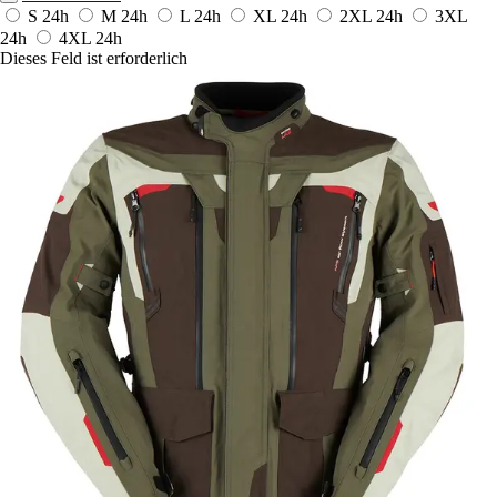
S
24h
M
24h
L
24h
XL
24h
2XL
24h
3XL
24h
4XL
24h
Dieses Feld ist erforderlich