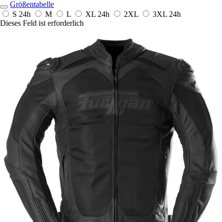
Größentabelle
S
24h
M
L
XL
24h
2XL
3XL
24h
Dieses Feld ist erforderlich