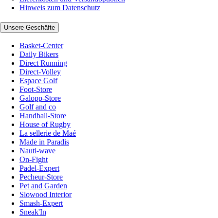
Hinweis zum Datenschutz
Unsere Geschäfte
Basket-Center
Daily Bikers
Direct Running
Direct-Volley
Espace Golf
Foot-Store
Galopp-Store
Golf and co
Handball-Store
House of Rugby
La sellerie de Maé
Made in Paradis
Nauti-wave
On-Fight
Padel-Expert
Pecheur-Store
Pet and Garden
Slowood Interior
Smash-Expert
Sneak'In