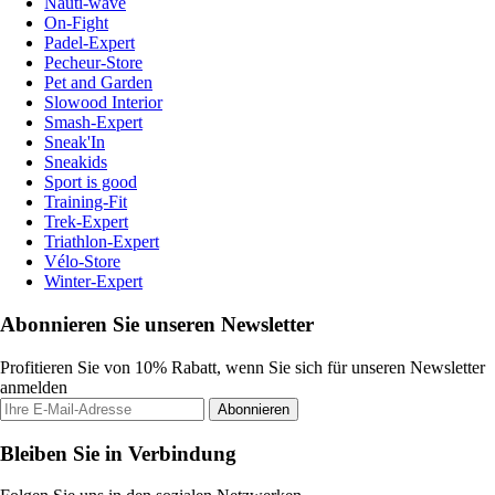
Nauti-wave
On-Fight
Padel-Expert
Pecheur-Store
Pet and Garden
Slowood Interior
Smash-Expert
Sneak'In
Sneakids
Sport is good
Training-Fit
Trek-Expert
Triathlon-Expert
Vélo-Store
Winter-Expert
Abonnieren Sie unseren Newsletter
Profitieren Sie von 10% Rabatt, wenn Sie sich für unseren Newsletter
anmelden
Abonnieren
Bleiben Sie in Verbindung