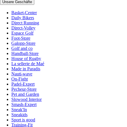
Unsere Geschäfte
Basket-Center
Daily Bikers
Direct Running
Direct-Volley
Espace Golf
Foot-Store
Galopp-Store
Golf and co
Handball-Store
House of Rugby
La sellerie de Maé
Made in Paradis
Nauti-wave
On-Fight
Padel-Expert
Pecheur-Store
Pet and Garden
Slowood Interior
Smash-Expert
Sneak'In
Sneakids
Sport is good
Training-Fit