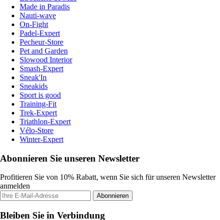
Made in Paradis
Nauti-wave
On-Fight
Padel-Expert
Pecheur-Store
Pet and Garden
Slowood Interior
Smash-Expert
Sneak'In
Sneakids
Sport is good
Training-Fit
Trek-Expert
Triathlon-Expert
Vélo-Store
Winter-Expert
Abonnieren Sie unseren Newsletter
Profitieren Sie von 10% Rabatt, wenn Sie sich für unseren Newsletter
anmelden
Abonnieren
Bleiben Sie in Verbindung