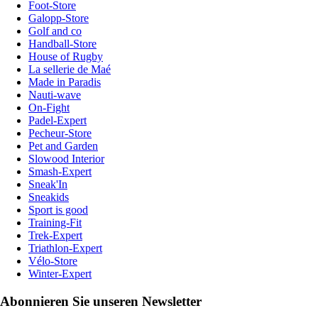
Foot-Store
Galopp-Store
Golf and co
Handball-Store
House of Rugby
La sellerie de Maé
Made in Paradis
Nauti-wave
On-Fight
Padel-Expert
Pecheur-Store
Pet and Garden
Slowood Interior
Smash-Expert
Sneak'In
Sneakids
Sport is good
Training-Fit
Trek-Expert
Triathlon-Expert
Vélo-Store
Winter-Expert
Abonnieren Sie unseren Newsletter