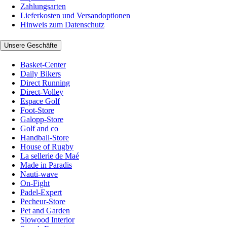
Zahlungsarten
Lieferkosten und Versandoptionen
Hinweis zum Datenschutz
Unsere Geschäfte
Basket-Center
Daily Bikers
Direct Running
Direct-Volley
Espace Golf
Foot-Store
Galopp-Store
Golf and co
Handball-Store
House of Rugby
La sellerie de Maé
Made in Paradis
Nauti-wave
On-Fight
Padel-Expert
Pecheur-Store
Pet and Garden
Slowood Interior