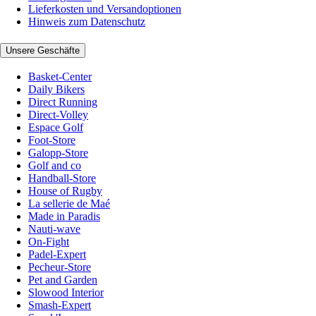
Lieferkosten und Versandoptionen
Hinweis zum Datenschutz
Unsere Geschäfte
Basket-Center
Daily Bikers
Direct Running
Direct-Volley
Espace Golf
Foot-Store
Galopp-Store
Golf and co
Handball-Store
House of Rugby
La sellerie de Maé
Made in Paradis
Nauti-wave
On-Fight
Padel-Expert
Pecheur-Store
Pet and Garden
Slowood Interior
Smash-Expert