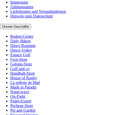
Impressum
Zahlungsarten
Lieferkosten und Versandoptionen
Hinweis zum Datenschutz
Unsere Geschäfte
Basket-Center
Daily Bikers
Direct Running
Direct-Volley
Espace Golf
Foot-Store
Galopp-Store
Golf and co
Handball-Store
House of Rugby
La sellerie de Maé
Made in Paradis
Nauti-wave
On-Fight
Padel-Expert
Pecheur-Store
Pet and Garden
Slowood Interior