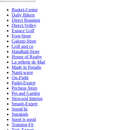
Basket-Center
Daily Bikers
Direct Running
Direct-Volley
Espace Golf
Foot-Store
Galopp-Store
Golf and co
Handball-Store
House of Rugby
La sellerie de Maé
Made in Paradis
Nauti-wave
On-Fight
Padel-Expert
Pecheur-Store
Pet and Garden
Slowood Interior
Smash-Expert
Sneak'In
Sneakids
Sport is good
Training-Fit
Trek-Expert