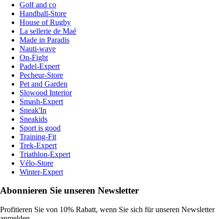
Golf and co
Handball-Store
House of Rugby
La sellerie de Maé
Made in Paradis
Nauti-wave
On-Fight
Padel-Expert
Pecheur-Store
Pet and Garden
Slowood Interior
Smash-Expert
Sneak'In
Sneakids
Sport is good
Training-Fit
Trek-Expert
Triathlon-Expert
Vélo-Store
Winter-Expert
Abonnieren Sie unseren Newsletter
Profitieren Sie von 10% Rabatt, wenn Sie sich für unseren Newsletter
anmelden