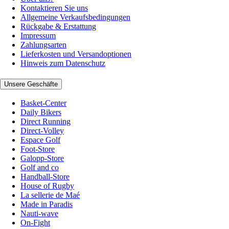
Kontaktieren Sie uns
Allgemeine Verkaufsbedingungen
Rückgabe & Erstattung
Impressum
Zahlungsarten
Lieferkosten und Versandoptionen
Hinweis zum Datenschutz
Unsere Geschäfte
Basket-Center
Daily Bikers
Direct Running
Direct-Volley
Espace Golf
Foot-Store
Galopp-Store
Golf and co
Handball-Store
House of Rugby
La sellerie de Maé
Made in Paradis
Nauti-wave
On-Fight