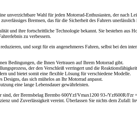
unverzichtbare Wahl für jeden Motorrad-Enthusiasten, der nach Leist
uverlässiges Bremsen, das für die Sicherheit des Fahrers unerlässlich i
ät und ihre fortschrittliche Technologie bekannt. Sie bestehen aus Hoc
ahrerlebnis zu verbessern.
 reduzieren, und sorgt für ein angenehmeres Fahren, selbst bei den inte
nen Bedingungen, die Ihnen Vertrauen auf Ihrem Motorrad gibt.
llungsprozess, der den Verschleiß verringert und die Reaktionsfähigkei
rn und bietet somit eine flexible Lösung für verschiedene Modelle.
es Designs, das sich mühelos an Ihr Motorrad anpasst.
Nutzung eine lange Lebensdauer gewährleisten.
aber sind, der Bremsbelag Brembo 600Yzf/Vmax1200 93-/Yzf600R/Fzr = 
ienz und Zuverlässigkeit vereint. Überlassen Sie nichts dem Zufall: In