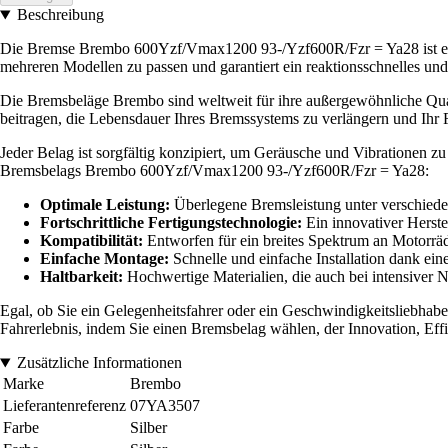
Beschreibung
Die Bremse Brembo 600Yzf/Vmax1200 93-/Yzf600R/Fzr = Ya28 ist eine 
mehreren Modellen zu passen und garantiert ein reaktionsschnelles und z
Die Bremsbeläge Brembo sind weltweit für ihre außergewöhnliche Qualit
beitragen, die Lebensdauer Ihres Bremssystems zu verlängern und Ihr F
Jeder Belag ist sorgfältig konzipiert, um Geräusche und Vibrationen zu
Bremsbelags Brembo 600Yzf/Vmax1200 93-/Yzf600R/Fzr = Ya28:
Optimale Leistung:
Überlegene Bremsleistung unter verschiede
Fortschrittliche Fertigungstechnologie:
Ein innovativer Herste
Kompatibilität:
Entworfen für ein breites Spektrum an Motorräde
Einfache Montage:
Schnelle und einfache Installation dank ein
Haltbarkeit:
Hochwertige Materialien, die auch bei intensiver 
Egal, ob Sie ein Gelegenheitsfahrer oder ein Geschwindigkeitsliebh
Fahrerlebnis, indem Sie einen Bremsbelag wählen, der Innovation, Effiz
Zusätzliche Informationen
Marke
Brembo
Lieferantenreferenz
07YA3507
Farbe
Silber