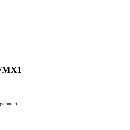
4/MX1
arantiert!