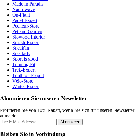
Made in Paradis
Nauti-wave
On-Fight
Padel-Expert
Pecheur-Store
Pet and Garden
Slowood Interior
Smash-Expert
Sneak'In
Sneakids
Sport is good
Training-Fit
Trek-Expert
Triathlon-Expert
Vélo-Store
Winter-Expert
Abonnieren Sie unseren Newsletter
Profitieren Sie von 10% Rabatt, wenn Sie sich für unseren Newsletter
anmelden
Abonnieren
Bleiben Sie in Verbindung