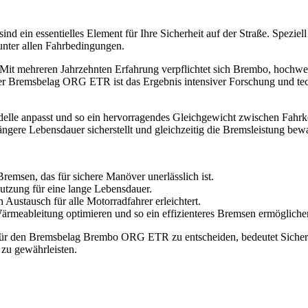
ssentielles Element für Ihre Sicherheit auf der Straße. Speziell fü
 unter allen Fahrbedingungen.
it mehreren Jahrzehnten Erfahrung verpflichtet sich Brembo, hochwert
er Bremsbelag ORG ETR ist das Ergebnis intensiver Forschung und tech
modelle anpasst und so ein hervorragendes Gleichgewicht zwischen Fahr
ngere Lebensdauer sicherstellt und gleichzeitig die Bremsleistung bewa
remsen, das für sichere Manöver unerlässlich ist.
Nutzung für eine lange Lebensdauer.
Austausch für alle Motorradfahrer erleichtert.
Wärmeableitung optimieren und so ein effizienteres Bremsen ermögliche
h für den Bremsbelag Brembo ORG ETR zu entscheiden, bedeutet Sicherhe
 zu gewährleisten.