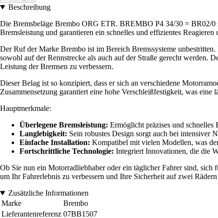
Beschreibung
Die Bremsbeläge Brembo ORG ETR. BREMBO P4 34/30 = BR02/0 sind ein e
Bremsleistung und garantieren ein schnelles und effizientes Reagieren
Der Ruf der Marke Brembo ist im Bereich Bremssysteme unbestritten. M
sowohl auf der Rennstrecke als auch auf der Straße gerecht werden. D
Leistung der Bremsen zu verbessern.
Dieser Belag ist so konzipiert, dass er sich an verschiedene Motorra
Zusammensetzung garantiert eine hohe Verschleißfestigkeit, was eine lä
Hauptmerkmale:
Überlegene Bremsleistung:
Ermöglicht präzises und schnelles B
Langlebigkeit:
Sein robustes Design sorgt auch bei intensiver 
Einfache Installation:
Kompatibel mit vielen Modellen, was den 
Fortschrittliche Technologie:
Integriert Innovationen, die die 
Ob Sie nun ein Motorradliebhaber oder ein täglicher Fahrer sind, sic
um Ihr Fahrerlebnis zu verbessern und Ihre Sicherheit auf zwei Rädern
Zusätzliche Informationen
Marke
Brembo
Lieferantenreferenz
07BB1507