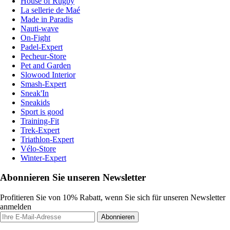
House of Rugby
La sellerie de Maé
Made in Paradis
Nauti-wave
On-Fight
Padel-Expert
Pecheur-Store
Pet and Garden
Slowood Interior
Smash-Expert
Sneak'In
Sneakids
Sport is good
Training-Fit
Trek-Expert
Triathlon-Expert
Vélo-Store
Winter-Expert
Abonnieren Sie unseren Newsletter
Profitieren Sie von 10% Rabatt, wenn Sie sich für unseren Newsletter
anmelden
Abonnieren