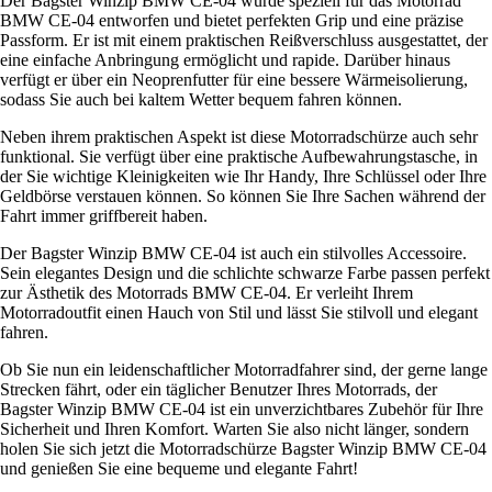
Der Bagster Winzip BMW CE-04 wurde speziell für das Motorrad
BMW CE-04 entworfen und bietet perfekten Grip und eine präzise
Passform. Er ist mit einem praktischen Reißverschluss ausgestattet, der
eine einfache Anbringung ermöglicht und rapide. Darüber hinaus
verfügt er über ein Neoprenfutter für eine bessere Wärmeisolierung,
sodass Sie auch bei kaltem Wetter bequem fahren können.
Neben ihrem praktischen Aspekt ist diese Motorradschürze auch sehr
funktional. Sie verfügt über eine praktische Aufbewahrungstasche, in
der Sie wichtige Kleinigkeiten wie Ihr Handy, Ihre Schlüssel oder Ihre
Geldbörse verstauen können. So können Sie Ihre Sachen während der
Fahrt immer griffbereit haben.
Der Bagster Winzip BMW CE-04 ist auch ein stilvolles Accessoire.
Sein elegantes Design und die schlichte schwarze Farbe passen perfekt
zur Ästhetik des Motorrads BMW CE-04. Er verleiht Ihrem
Motorradoutfit einen Hauch von Stil und lässt Sie stilvoll und elegant
fahren.
Ob Sie nun ein leidenschaftlicher Motorradfahrer sind, der gerne lange
Strecken fährt, oder ein täglicher Benutzer Ihres Motorrads, der
Bagster Winzip BMW CE-04 ist ein unverzichtbares Zubehör für Ihre
Sicherheit und Ihren Komfort. Warten Sie also nicht länger, sondern
holen Sie sich jetzt die Motorradschürze Bagster Winzip BMW CE-04
und genießen Sie eine bequeme und elegante Fahrt!