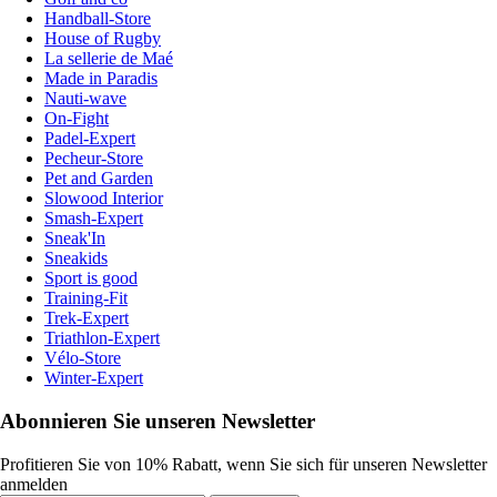
Handball-Store
House of Rugby
La sellerie de Maé
Made in Paradis
Nauti-wave
On-Fight
Padel-Expert
Pecheur-Store
Pet and Garden
Slowood Interior
Smash-Expert
Sneak'In
Sneakids
Sport is good
Training-Fit
Trek-Expert
Triathlon-Expert
Vélo-Store
Winter-Expert
Abonnieren Sie unseren Newsletter
Profitieren Sie von 10% Rabatt, wenn Sie sich für unseren Newsletter
anmelden