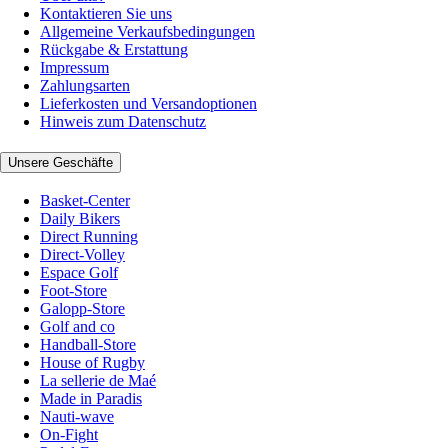
Kontaktieren Sie uns
Allgemeine Verkaufsbedingungen
Rückgabe & Erstattung
Impressum
Zahlungsarten
Lieferkosten und Versandoptionen
Hinweis zum Datenschutz
Unsere Geschäfte
Basket-Center
Daily Bikers
Direct Running
Direct-Volley
Espace Golf
Foot-Store
Galopp-Store
Golf and co
Handball-Store
House of Rugby
La sellerie de Maé
Made in Paradis
Nauti-wave
On-Fight