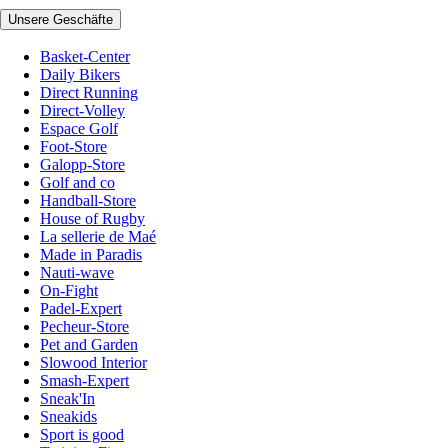
Unsere Geschäfte
Basket-Center
Daily Bikers
Direct Running
Direct-Volley
Espace Golf
Foot-Store
Galopp-Store
Golf and co
Handball-Store
House of Rugby
La sellerie de Maé
Made in Paradis
Nauti-wave
On-Fight
Padel-Expert
Pecheur-Store
Pet and Garden
Slowood Interior
Smash-Expert
Sneak'In
Sneakids
Sport is good