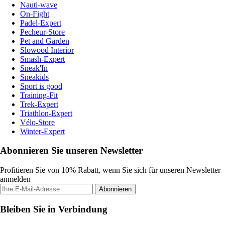
Nauti-wave
On-Fight
Padel-Expert
Pecheur-Store
Pet and Garden
Slowood Interior
Smash-Expert
Sneak'In
Sneakids
Sport is good
Training-Fit
Trek-Expert
Triathlon-Expert
Vélo-Store
Winter-Expert
Abonnieren Sie unseren Newsletter
Profitieren Sie von 10% Rabatt, wenn Sie sich für unseren Newsletter
anmelden
Abonnieren
Bleiben Sie in Verbindung