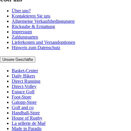
Über uns?
Kontaktieren Sie uns
Allgemeine Verkaufsbedingungen
Rückgabe & Erstattung
Impressum
Zahlungsarten
Lieferkosten und Versandoptionen
Hinweis zum Datenschutz
Unsere Geschäfte
Basket-Center
Daily Bikers
Direct Running
Direct-Volley
Espace Golf
Foot-Store
Galopp-Store
Golf and co
Handball-Store
House of Rugby
La sellerie de Maé
Made in Paradis