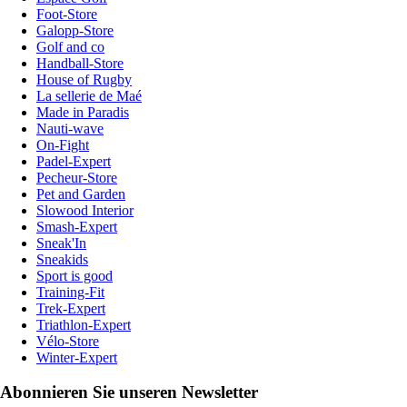
Foot-Store
Galopp-Store
Golf and co
Handball-Store
House of Rugby
La sellerie de Maé
Made in Paradis
Nauti-wave
On-Fight
Padel-Expert
Pecheur-Store
Pet and Garden
Slowood Interior
Smash-Expert
Sneak'In
Sneakids
Sport is good
Training-Fit
Trek-Expert
Triathlon-Expert
Vélo-Store
Winter-Expert
Abonnieren Sie unseren Newsletter