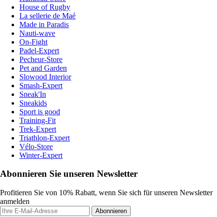
House of Rugby
La sellerie de Maé
Made in Paradis
Nauti-wave
On-Fight
Padel-Expert
Pecheur-Store
Pet and Garden
Slowood Interior
Smash-Expert
Sneak'In
Sneakids
Sport is good
Training-Fit
Trek-Expert
Triathlon-Expert
Vélo-Store
Winter-Expert
Abonnieren Sie unseren Newsletter
Profitieren Sie von 10% Rabatt, wenn Sie sich für unseren Newsletter
anmelden
Abonnieren