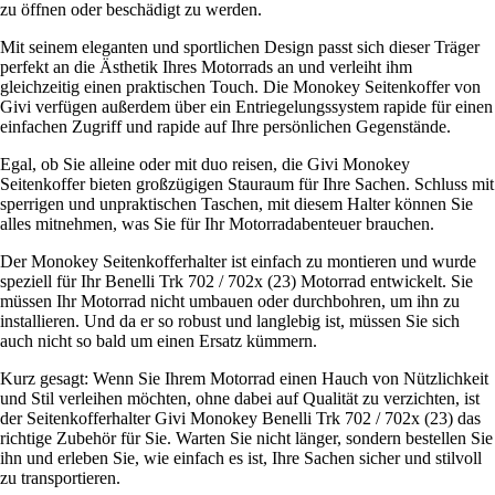
zu öffnen oder beschädigt zu werden.
Mit seinem eleganten und sportlichen Design passt sich dieser Träger
perfekt an die Ästhetik Ihres Motorrads an und verleiht ihm
gleichzeitig einen praktischen Touch. Die Monokey Seitenkoffer von
Givi verfügen außerdem über ein Entriegelungssystem rapide für einen
einfachen Zugriff und rapide auf Ihre persönlichen Gegenstände.
Egal, ob Sie alleine oder mit duo reisen, die Givi Monokey
Seitenkoffer bieten großzügigen Stauraum für Ihre Sachen. Schluss mit
sperrigen und unpraktischen Taschen, mit diesem Halter können Sie
alles mitnehmen, was Sie für Ihr Motorradabenteuer brauchen.
Der Monokey Seitenkofferhalter ist einfach zu montieren und wurde
speziell für Ihr Benelli Trk 702 / 702x (23) Motorrad entwickelt. Sie
müssen Ihr Motorrad nicht umbauen oder durchbohren, um ihn zu
installieren. Und da er so robust und langlebig ist, müssen Sie sich
auch nicht so bald um einen Ersatz kümmern.
Kurz gesagt: Wenn Sie Ihrem Motorrad einen Hauch von Nützlichkeit
und Stil verleihen möchten, ohne dabei auf Qualität zu verzichten, ist
der Seitenkofferhalter Givi Monokey Benelli Trk 702 / 702x (23) das
richtige Zubehör für Sie. Warten Sie nicht länger, sondern bestellen Sie
ihn und erleben Sie, wie einfach es ist, Ihre Sachen sicher und stilvoll
zu transportieren.