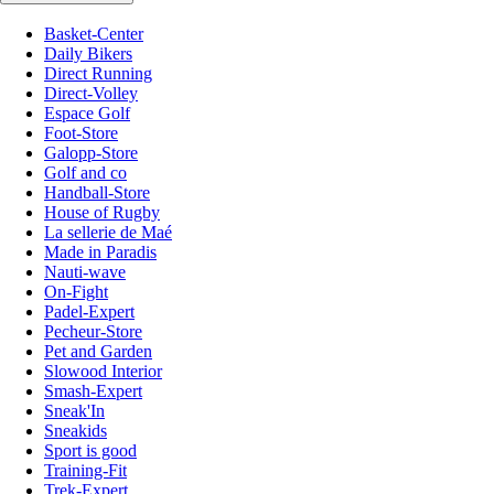
Basket-Center
Daily Bikers
Direct Running
Direct-Volley
Espace Golf
Foot-Store
Galopp-Store
Golf and co
Handball-Store
House of Rugby
La sellerie de Maé
Made in Paradis
Nauti-wave
On-Fight
Padel-Expert
Pecheur-Store
Pet and Garden
Slowood Interior
Smash-Expert
Sneak'In
Sneakids
Sport is good
Training-Fit
Trek-Expert